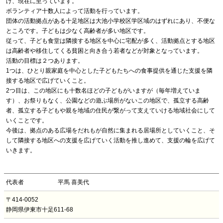
げ、現在に至っています。
ボランティア十数人によって活動を行っています。
団体の活動拠点がある十足地区は大池小学校区学区域のはずれにあり、不便な
ところです。子どもは少なく高齢者が多い地区です。
従って、子ども食堂は隣接する地区を中心に宅配が多く、活動拠点とする地区
は高齢者や移住してくる貧困と向き合う若者などが対象となっています。
活動の目標は２つあります。
1つは、ひとり親家庭を中心とした子どもたちへの食事提供を通じた支援を隣
接する地区で広げていくこと。
2つ目は、この地区にも十数名ほどの子どもがいますが（毎年増えていま
す）、お祭りもなく、公園などの遊ぶ場所がないこの地区で、孤立する高齢
者、孤立する子どもや親を地域の住民が繋がって支えていける地域社会にして
いくことです。
今後は、拠点のある広場をだれもが自然に集まれる居場所としていくこと、そ
して隣接する地区への支援を広げていく活動を推し進めて、支援の輪を広げて
いきます。
代表者
平馬 喜美代
〒414-0052
静岡県伊東市十足611-68