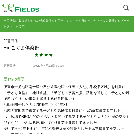
市民活動に取り組む方々の情報発信をお手伝いすることを目的としたツールを提供するプラッ
トフォームです。
任意団体
Einこぐま俱楽部
更新日時
2023年4月22日 09:25
団体の概要
伊東市十足地区南一碧台及び近隣地区の住民（大池小学校学区域）を対象に
「子ども食堂」「地域食堂」「子どもの学習支援」活動を通じて「子どもの居
場所づくり」の事業を運営する任意団体です。
活動を開始したのは2016年、2021年3月。
地域の貧困等で孤立する子どもや高齢者を対象に2つの食堂事業を立ち上げつ
つ、広場でBBQなどのイベントを開いて孤立する子どもや大人と住民の交流を
促すなど、いわゆる居場所づくり事業を運営してきました。
次いで2022年10月に、主に不登校児童を対象とした学習支援事業を立ち上