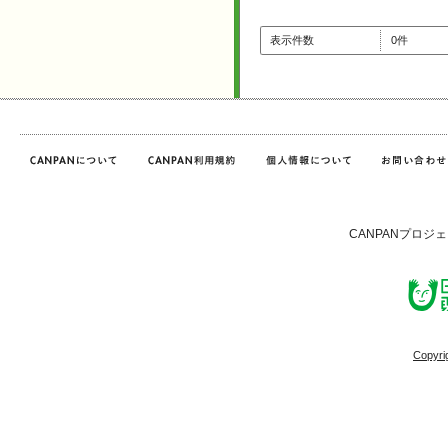
表示件数
0件
CANPANプロジ
Copyri