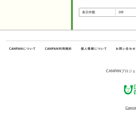
表示件数
0件
CANPANプロジ
Copyri