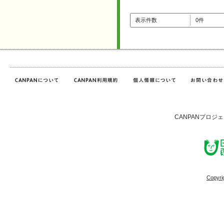
表示件数
0件
CANPANプロジ
Copyri