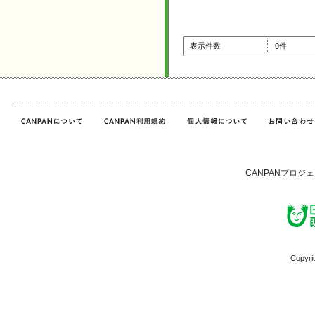
表示件数
0件
CANPANプロジ
Copyri