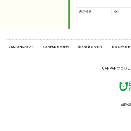
表示件数
0件
CANPANプロジ
Copyri