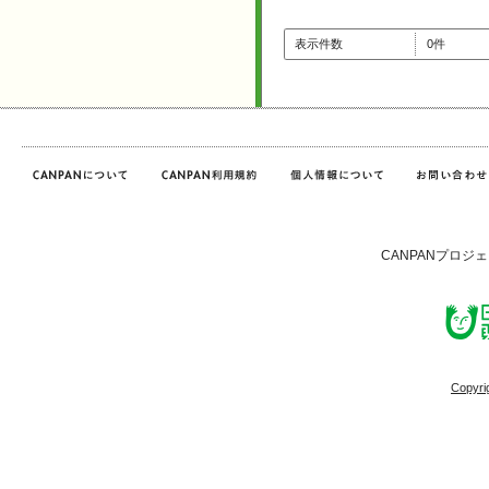
表示件数
0件
CANPANプロジ
Copyri