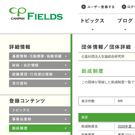
このページの本文へ
公益社団法人生協総合研究所
この団体が登録した助成制度一覧で
表示件数
8件
概要
助成制度名
2026年
対象事業
事業プロジ