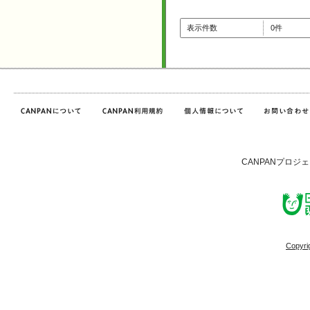
表示件数
0件
CANPANプロジ
Copyri