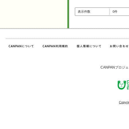
表示件数
0件
CANPANプロジ
Copyri