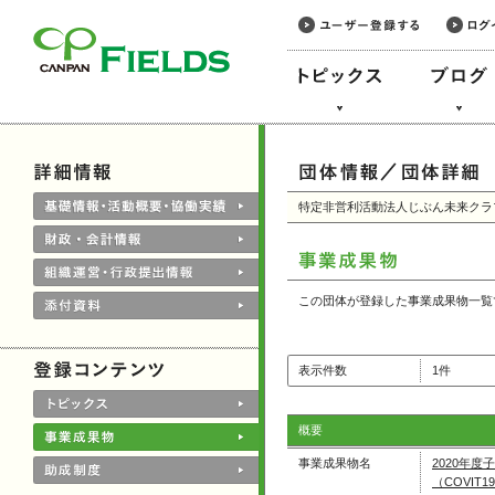
このページの本文へ
特定非営利活動法人じぶん未来クラ
この団体が登録した事業成果物一覧
表示件数
1件
概要
事業成果物名
2020年
（COVIT