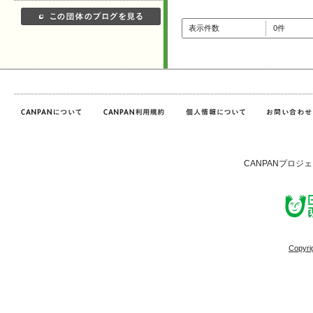
表示件数
0件
CANPANプロジ
Copyri