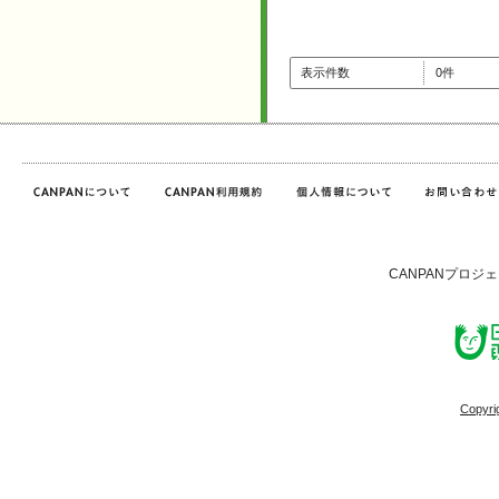
表示件数
0件
CANPANプロジ
Copyri