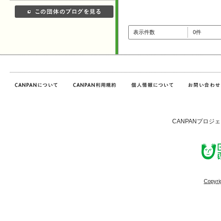
表示件数
0件
CANPANプロジ
Copyri