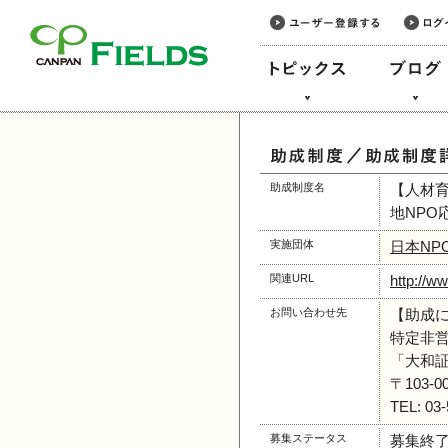
このページの本文へ
助成制度名
【人材育
地NPO
実施団体
日本NP
関連URL
http://w
お問い合わせ先
【助成
特定非
「大和
〒103
TEL: 03
募集ステータス
募集終