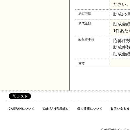
ださい
決定時期
助成の
助成金額
助成金総額
1件あたり
昨年度実績
応募件数
助成件数
助成金総額
備考