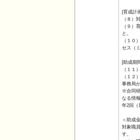
[育成計
（８）
（９）
と。
（１０
セス（
[助成期
（１１
（１２
事務局
※合同
なる情
年2回（
＜助成
対象職
す。