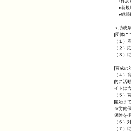
1件あた
●新規助成
●継続助
＜助成
[団体に
（１）
（２）
（３）
[育成の
（４）
的に活
イトは
（５）
開始ま
※労働
保険を
（６）
（７）