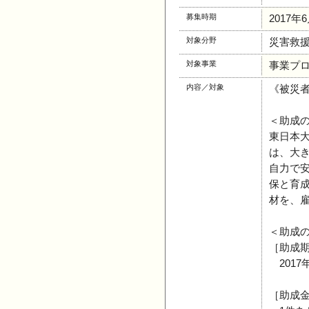
募集時期
2017年
対象分野
災害救援
対象事業
事業プ
内容／対象
《被災
＜助成
東日本
は、大
自力で
保と育
材を、
＜助成
［助成
2017
［助成