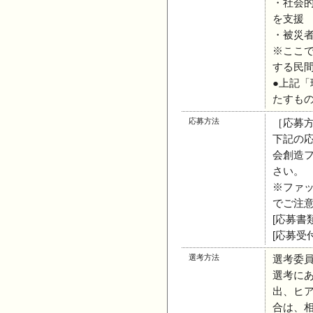
・社会
を支援
・被災
※ここ
する民
●上記
たすも
応募方法
［応募
下記の
会創造
さい。
※ファ
でご注
[応募
[応募受
選考方法
選考委員
選考に
出、ヒ
合は、