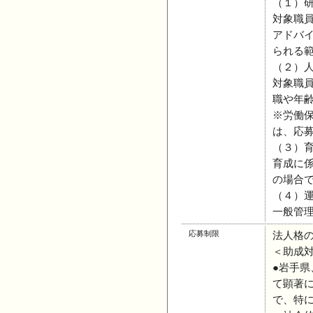
（１）
対象職
アドバ
られる
（２）
対象職員
職や年齢
※労働
は、応
（３）
育成に
の場合
（４）
一般管理
応募制限
法人格
＜助成
●岩手
て顕著
で、特