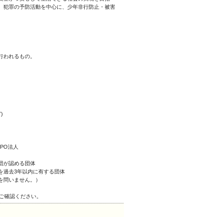
、犯罪の予防活動を中心に、少年非行防止・被害
行われるもの。
)
PO法人
団が認める団体
を過去3年以内に有する団体
を問いません。）
をご確認ください。