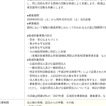
し、同じ目的を有する団体の活動を助成により支援します。助成は
者支援等の活動を対象とします。
●募集期間
2026年8月1日（土）から同年10月31日（土）当日必着
●事業種別
国内において複数の都道府県にわたって行われるもの及び国際間で
●助成対象事業の区分
・安全・安心なまちづくり
・青少年を守る対策
・女性等を守る対策
・その他犯罪情勢に対応した対策
（各種詐欺被害防止対策/薬物乱用防止対策/犯罪被害者支援 など
●助成対象団体
・公益社団法人及び公益財団法人
・一般社団法人及び一般財団法人
・特定非営利活動促進法（平成10年法律第7号）により設置されたN
・営利法人を除き、上記以外の法人格を有する団体
・法人格を有しないが、事業を実施のための体制を有すると、当財
・募集要項に定める助成対象事業のいずれかに該当する事業の実績
（ただし、公益社団法人及び公益財団法人については、前記の実績
※詳細は関連URLの「2027年度 広域安全事業助成 募集要項」
応募制限
法人格の有無、設立からの年数、その他