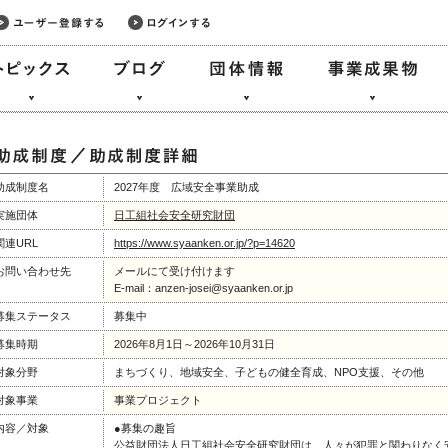
助成制度名
2027年度 広域安全事業助成
実施団体
日工組社会安全研究財団
関連URL
https://www.syaanken.or.jp/?p=14620
お問い合わせ先
メールにて受け付けます
E-mail：anzen-josei@syaanken.or.jp
募集ステータス
募集中
募集時期
2026年8月1日～2026年10月31日
対象分野
まちづくり、地域安全、子どもの健全育成、NPO支援、その他
対象事業
事業プロジェクト
内容／対象
●募集の趣旨
公益財団法人日工組社会安全研究財団は、人々が犯罪と関わりなく