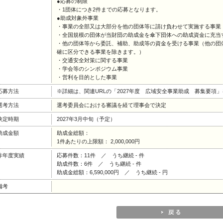
●応募の制限
・1団体につき2件までの応募となります。
●助成対象外事業
・事業の全部又は大部分を他の団体等に請け負わせて実施する事業
・全国規模の団体が当財団の助成金を傘下団体への助成資金に充当
・他の団体等から委託、補助、助成等の資金を受ける事業（他の団
確に区分できる事業を除きます。）
・交通安全対策に関する事業
・学会等のシンポジウム事業
・営利を目的とした事業
応募方法
※詳細は、関連URLの「2027年度 広域安全事業助成 募集要項
選考方法
選考委員会における審議を経て理事会で決定
決定時期
2027年3月中旬（予定）
助成金額
助成金総額：
1件あたりの上限額： 2,000,000円
昨年度実績
応募件数：11件 ／ うち継続 - 件
助成件数：6件 ／ うち継続 - 件
助成金総額：6,590,000円 ／ うち継続 - 円
備考