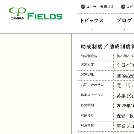
このページの本文へ
助成制度名
第28回20
実施団体
全日本
関連URL
http:///w
お問い合わせ先
電 話：
募集ステータス
募集予
募集時期
2026年
対象分野
保健・
対象事業
事業プ