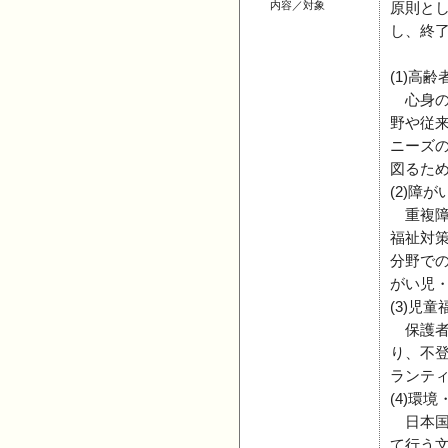
内容／対象
原則として
し、終
(1)高
心身の
野や従
ニーズ
図るた
(2)障
重複障
福祉対
分野で
がい児
(3)児
保護者
り、不
ランテ
(4)環
日本国
て行う