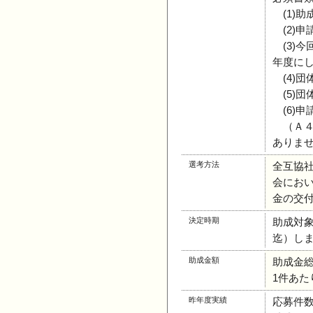
(1)助
(2)申
(3)今
年度にし
(4)団
(5)団
(6)申
（Ａ４
ありませ
選考方法
全互協
会にお
金の交
決定時期
助成対象
迄）し
助成金額
助成金総額
1件あたり
昨年度実績
応募件数