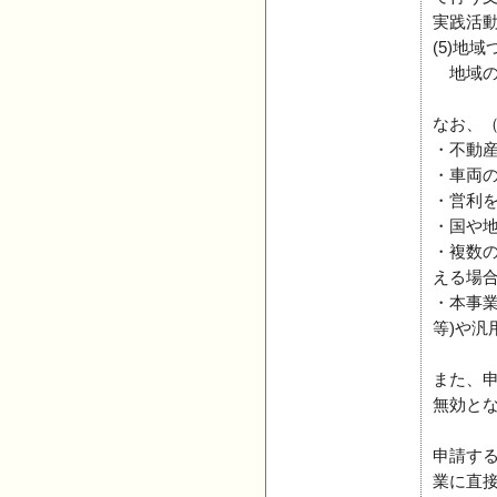
実践活
(5)地
地域の
なお、
・不動
・車両
・営利
・国や
・複数
える場
・本事
等)や汎
また、
無効と
申請す
業に直