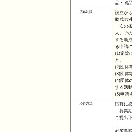
品・物
応募制限
設立か
助成の
次の条
人、そ
する助
る申請
(1)定
と。
(2)団
(3)団
(4)団
する活
(5)申
応募方法
応募に
募集期間
ご提出
必須書