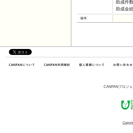
助成件数
助成金総
備考
CANPANプロジ
Copyri