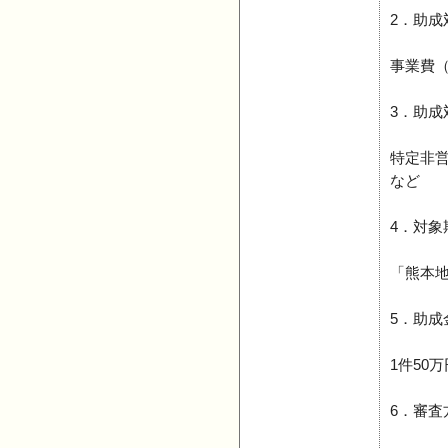
2．助成
事業費
3．助成
特定非
など
4．対象
「熊本地
5．助成
1件50
6．審査