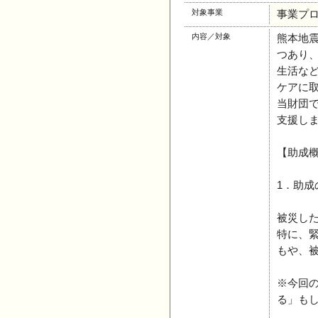
対象事業
事業プ
内容／対象
熊本地
つあり
生活な
ケアに
当財団
支援し
【助成
1．助成
被災し
特に、
もや、
※今回
る」も