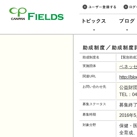
このページの本文へ
助成制度名
【緊急助成
実施団体
ベネッ
関連URL
http://b
お問い合わせ先
公益財
TEL：0
募集ステータス
募集終
募集時期
2016年
対象分野
保健・
全育成、