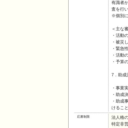
有識者
査を行
※個別
＜主な
・活動
・被災
・緊急
・活動
・予算
7．助成
・事業
・助成
・助成
けるこ
応募制限
法人格
特定非