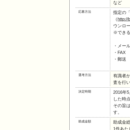
など
応募方法
指定の「
（
http:/
ウンロ
※でき
・メール：ko
・FAX ：
・郵送 
㈱グロ
選考方法
有識者
査を行
決定時期
2016
した時
その旨は
す。
助成金額
助成金総額
1件あたり