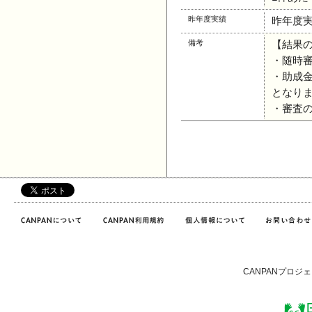
昨年度実績
昨年度
備考
【結果
・随時
・助成
となり
・審査
CANPANプロジ