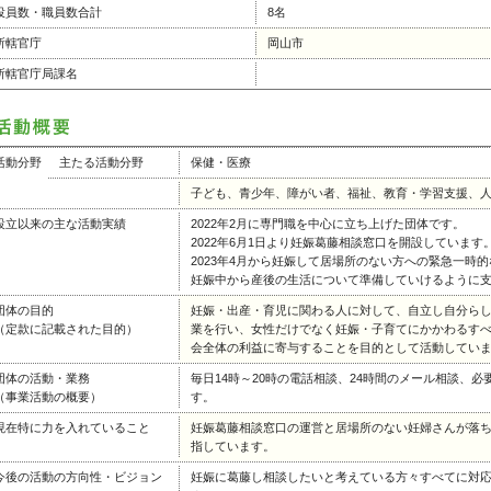
役員数・職員数合計
8名
所轄官庁
岡山市
所轄官庁局課名
活動分野
主たる活動分野
保健・医療
子ども、青少年、障がい者、福祉、教育・学習支援、
設立以来の主な活動実績
2022年2月に専門職を中心に立ち上げた団体です。
2022年6月1日より妊娠葛藤相談窓口を開設しています
2023年4月から妊娠して居場所のない方への緊急一時
妊娠中から産後の生活について準備していけるように
団体の目的
妊娠・出産・育児に関わる人に対して、自立し自分ら
（定款に記載された目的）
業を行い、女性だけでなく妊娠・子育てにかかわるす
会全体の利益に寄与することを目的として活動してい
団体の活動・業務
毎日14時～20時の電話相談、24時間のメール相談、
（事業活動の概要）
す。
現在特に力を入れていること
妊娠葛藤相談窓口の運営と居場所のない妊婦さんが落
指しています。
今後の活動の方向性・ビジョン
妊娠に葛藤し相談したいと考えている方々すべてに対