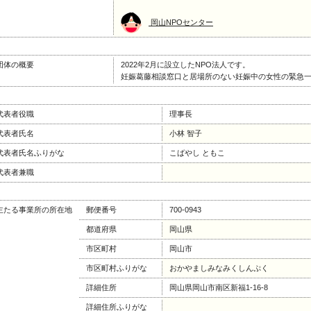
岡山NPOセンター
団体の概要
2022年2月に設立したNPO法人です。
妊娠葛藤相談窓口と居場所のない妊娠中の女性の緊急
代表者役職
理事長
代表者氏名
小林 智子
代表者氏名ふりがな
こばやし ともこ
代表者兼職
主たる事業所の所在地
郵便番号
700-0943
都道府県
岡山県
市区町村
岡山市
市区町村ふりがな
おかやましみなみくしんぷく
詳細住所
岡山県岡山市南区新福1-16-8
詳細住所ふりがな