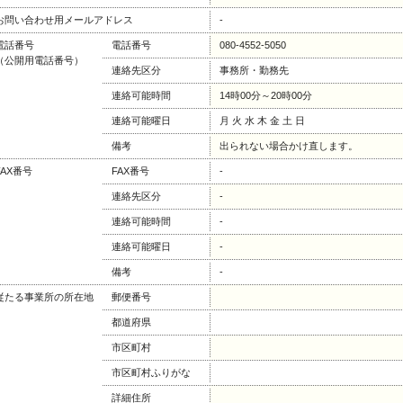
お問い合わせ用メールアドレス
-
電話番号
電話番号
080-4552-5050
（公開用電話番号）
連絡先区分
事務所・勤務先
連絡可能時間
14時00分～20時00分
連絡可能曜日
月 火 水 木 金 土 日
備考
出られない場合かけ直します。
FAX番号
FAX番号
-
連絡先区分
-
連絡可能時間
-
連絡可能曜日
-
備考
-
従たる事業所の所在地
郵便番号
都道府県
市区町村
市区町村ふりがな
詳細住所