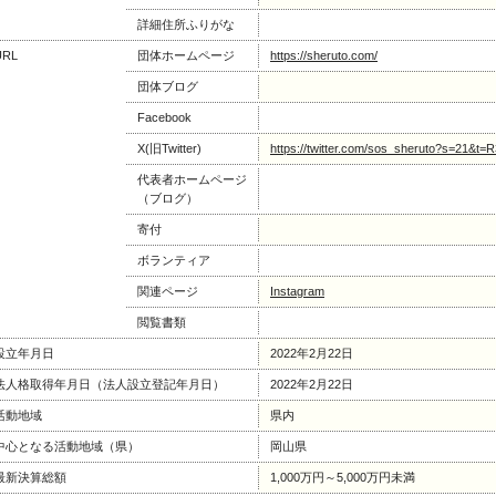
詳細住所ふりがな
URL
団体ホームページ
https://sheruto.com/
団体ブログ
Facebook
X(旧Twitter)
https://twitter.com/sos_sheruto?s=21&
代表者ホームページ
（ブログ）
寄付
ボランティア
関連ページ
Instagram
閲覧書類
設立年月日
2022年2月22日
法人格取得年月日（法人設立登記年月日）
2022年2月22日
活動地域
県内
中心となる活動地域（県）
岡山県
最新決算総額
1,000万円～5,000万円未満