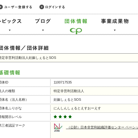
特定非営利活動法人妊娠しぇるとSOS
団体ID
1100717535
法人の種類
特定非営利活動法人
団体名（法人名称）
妊娠しぇるとSOS
団体名ふりがな
にんしんしぇるとえすおーえす
情報開示レベル
第三者認証マーク
（公財）日本非営利組織評価センター ベーシ