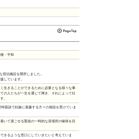
人権・平和
。
的な宿泊施設を開所しました。
支援しています。
しく生きることができるために必要となる様々な事
べての人たちが一生を通じて輝き、それによって社
ます。
必要時面談で妊娠に葛藤する方々の相談を受けていま
ち着いて過ごせる緊急の一時的な居場所の確保を目
応できるような窓口にしていきたいと考えていま