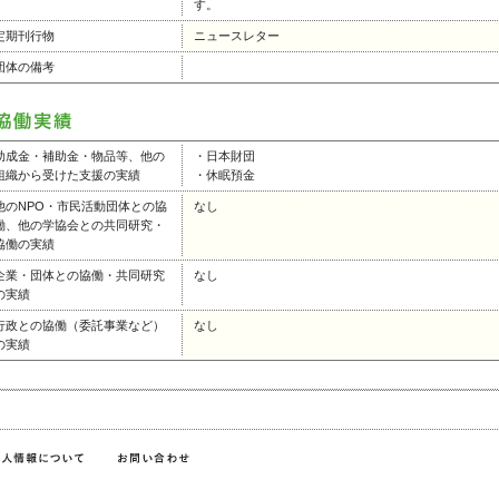
す。
定期刊行物
ニュースレター
団体の備考
助成金・補助金・物品等、他の
・日本財団
組織から受けた支援の実績
・休眠預金
他のNPO・市民活動団体との協
なし
働、他の学協会との共同研究・
協働の実績
企業・団体との協働・共同研究
なし
の実績
行政との協働（委託事業など）
なし
の実績