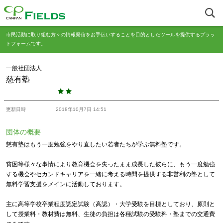
市民活動に取り組む方々の情報発信をお手伝いすることを目的としたツールを提供するプラッ
トフォームです。
一般社団法人
慈有塾
更新日時
2018年10月7日 14:51
団体の概要
慈有塾はもう一度勉強をやり直したい若者たちが学ぶ無料塾です。
貧困等様々な事情により教育機会を失ったまま成長した彼らに、もう一度勉強
する機会やセカンドキャリアを一緒に考える時間を提供する非営利の塾として
無料学習支援をメインに活動しております。
主に高等学校卒業程度認定試験（高認）・大学受験を目標としており、原則と
して授業料・教材費は無料、生徒の負担は各種試験の受験料・塾までの交通費