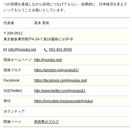
つの目標を達成しながら自信につなげてもらい、結果的に、日本経済を支えて
いってもらうことを狙いとしています。
代表者
高木 実有
〒206-0011
東京都多摩市関戸4-24-7 第16通南ビル5F-B
info@jiyujuku.net
042-401-9040
団体ホームページ
http://jiyujuku.net/
団体ブログ
https://ameblo.jp/jiyujuku81/
Facebook
https://facebook.com/jiyujuku.net/
X(旧Twitter)
http://www.twitter.com/jiyujuku81
寄付
https://syncable.biz/associate/jiyjuku/
ボランティア
関連ページ
慈有塾のブログ