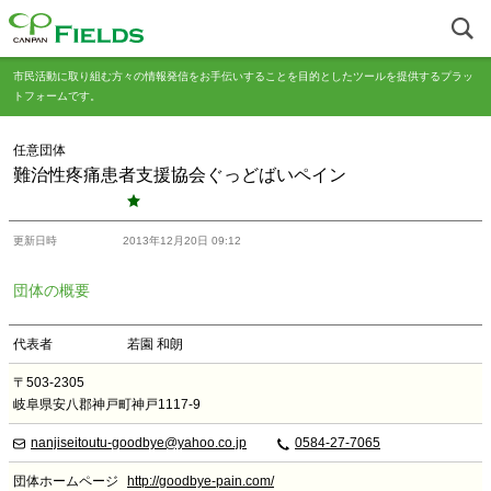
市民活動に取り組む方々の情報発信をお手伝いすることを目的としたツールを提供するプラッ
トフォームです。
任意団体
難治性疼痛患者支援協会ぐっどばいペイン
更新日時
2013年12月20日 09:12
団体の概要
代表者
若園 和朗
〒503-2305
岐阜県安八郡神戸町神戸1117-9
nanjiseitoutu-goodbye@yahoo.co.jp
0584-27-7065
団体ホームページ
http://goodbye-pain.com/