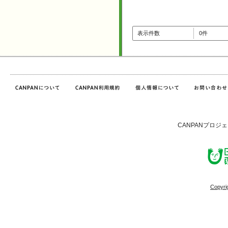
表示件数
0件
CANPANプロジ
Copyri