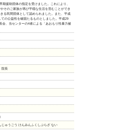
等早期援助団体の指定を受けました。これにより、
方やそのご家族が再び平穏な生活を営むことができ
できる民間団体として認められました。また、平成
としての公益性を確固たるものとしました。平成29
科医会、当センターの4者による「あおもり性暴力被
 院長
内
じゅうごう けんみんふくしぷらざ ない