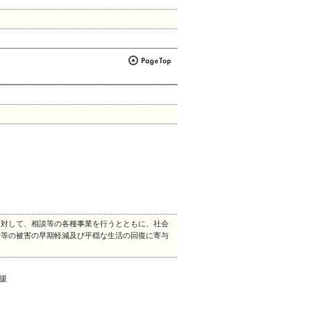
に対して、相談等の各種事業を行うとともに、社会
者等の被害の早期軽減及び平穏な生活の回復に寄与
援