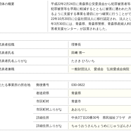
団体の概要
平成22年2月24日に青森県公安委員会から犯罪被害者
犯罪被害等を早期に軽減するとともに被害に遭われた
るように支援する事業を適切にかつ確実に行うことが
22年10月20日に公益社団法人に移行認定され、法人
年3月30日には、青森県、青森県警察、青森県産婦人
害者支援センター」が設置されました。
代表者役職
理事長
代表者氏名
田﨑 博一
代表者氏名ふりがな
たさき ひろいち
代表者兼職
一般財団法人 愛成会 弘前愛成会病院
主たる事業所の所在地
郵便番号
030-0822
都道府県
青森県
市区町村
青森市
市区町村ふりがな
あおもりし
詳細住所
中央3丁目20番30号 県民福祉プラザ 
詳細住所ふりがな
ちゅうおうさんちょうめにじゅうばんさん