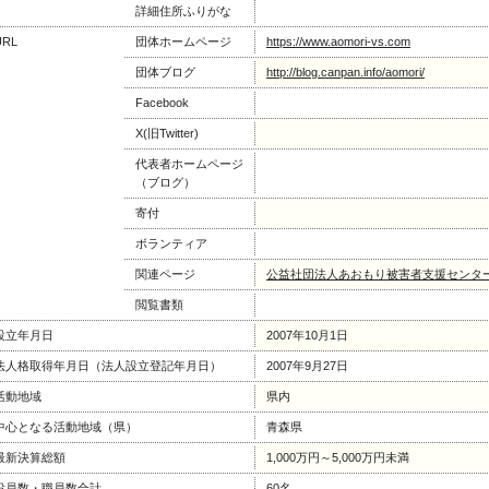
詳細住所ふりがな
URL
団体ホームページ
https://www.aomori-vs.com
団体ブログ
http://blog.canpan.info/aomori/
Facebook
X(旧Twitter)
代表者ホームページ
（ブログ）
寄付
ボランティア
関連ページ
公益社団法人あおもり被害者支援センタ
閲覧書類
設立年月日
2007年10月1日
法人格取得年月日（法人設立登記年月日）
2007年9月27日
活動地域
県内
中心となる活動地域（県）
青森県
最新決算総額
1,000万円～5,000万円未満
役員数・職員数合計
60名