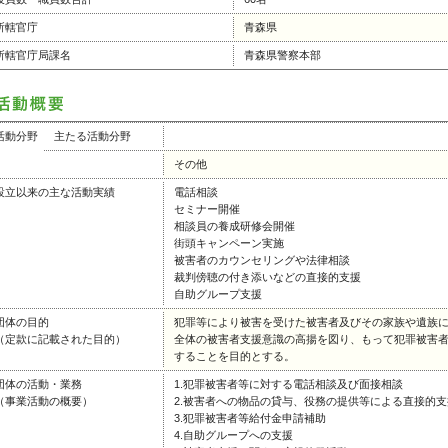
所轄官庁
青森県
所轄官庁局課名
青森県警察本部
活動分野
主たる活動分野
その他
設立以来の主な活動実績
電話相談
セミナー開催
相談員の養成研修会開催
街頭キャンペーン実施
被害者のカウンセリングや法律相談
裁判傍聴の付き添いなどの直接的支援
自助グループ支援
団体の目的
犯罪等により被害を受けた被害者及びその家族や遺族
（定款に記載された目的）
全体の被害者支援意識の高揚を図り、もって犯罪被害
することを目的とする。
団体の活動・業務
1.犯罪被害者等に対する電話相談及び面接相談
（事業活動の概要）
2.被害者への物品の貸与、役務の提供等による直接的支
3.犯罪被害者等給付金申請補助
4.自助グループへの支援