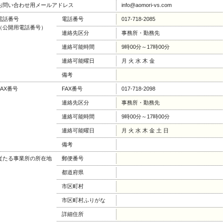
お問い合わせ用メールアドレス
info@aomori-vs.com
電話番号
電話番号
017-718-2085
（公開用電話番号）
連絡先区分
事務所・勤務先
連絡可能時間
9時00分～17時00分
連絡可能曜日
月 火 水 木 金
備考
FAX番号
FAX番号
017-718-2098
連絡先区分
事務所・勤務先
連絡可能時間
9時00分～17時00分
連絡可能曜日
月 火 水 木 金 土 日
備考
従たる事業所の所在地
郵便番号
都道府県
市区町村
市区町村ふりがな
詳細住所