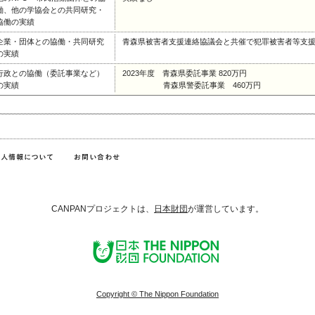
働、他の学協会との共同研究・
協働の実績
企業・団体との協働・共同研究
青森県被害者支援連絡協議会と共催で犯罪被害者等支
の実績
行政との協働（委託事業など）
2023年度 青森県委託事業 820万円
の実績
青森県警委託事業 460万円
CANPANプロジェクトは、
日本財団
が運営しています。
Copyright © The Nippon Foundation