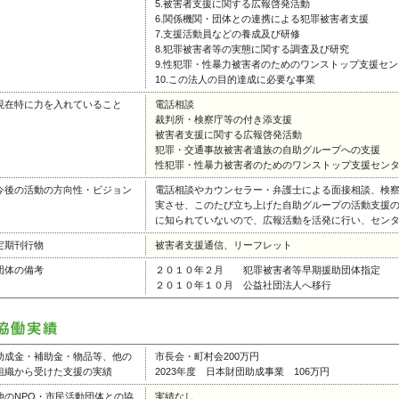
5.被害者支援に関する広報啓発活動
6.関係機関・団体との連携による犯罪被害者支援
7.支援活動員などの養成及び研修
8.犯罪被害者等の実態に関する調査及び研究
9.性犯罪・性暴力被害者のためのワンストップ支援セ
10.この法人の目的達成に必要な事業
現在特に力を入れていること
電話相談
裁判所・検察庁等の付き添支援
被害者支援に関する広報啓発活動
犯罪・交通事故被害者遺族の自助グループへの支援
性犯罪・性暴力被害者のためのワンストップ支援セン
今後の活動の方向性・ビジョン
電話相談やカウンセラー・弁護士による面接相談、検
実させ、このたび立ち上げた自助グループの活動支援
に知られていないので、広報活動を活発に行い、セン
定期刊行物
被害者支援通信、リーフレット
団体の備考
２０１０年２月 犯罪被害者等早期援助団体指定
２０１０年１０月 公益社団法人へ移行
助成金・補助金・物品等、他の
市長会・町村会200万円
組織から受けた支援の実績
2023年度 日本財団助成事業 106万円
他のNPO・市民活動団体との協
実績なし