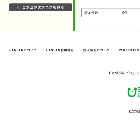
表示件数
0件
CANPANプロジ
Copyri