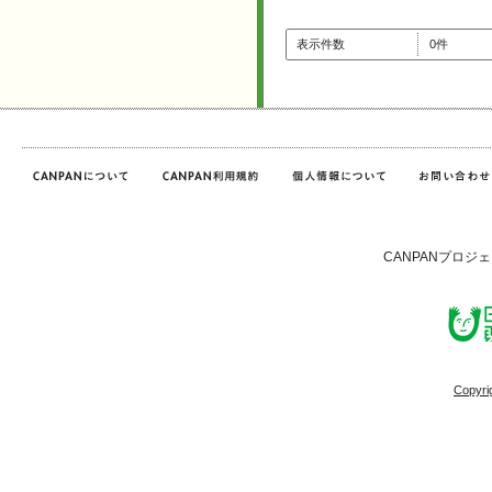
表示件数
0件
CANPANプロジ
Copyri