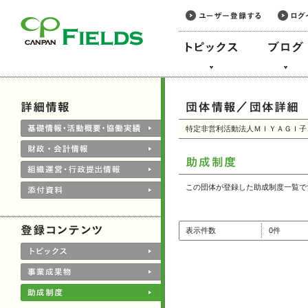
このページの本文へ
特定非営利活動法人ＭＩＹＡＧＩ子
この団体が登録した助成制度一覧で
表示件数
0件