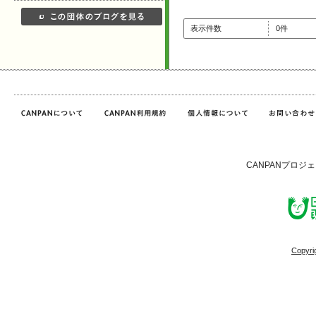
表示件数
0件
CANPANプロジ
Copyri