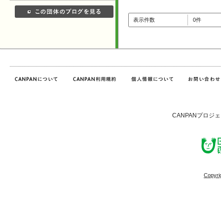
表示件数
0件
CANPANプロジ
Copyri