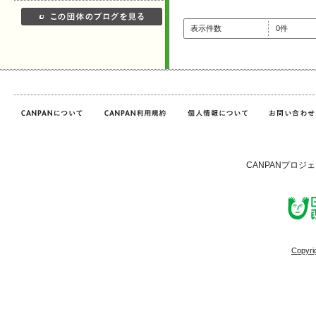
表示件数
0件
CANPANプロジ
Copyri