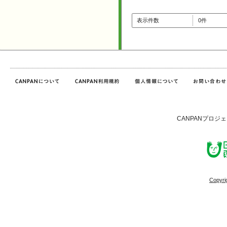
表示件数
0件
CANPANプロジ
Copyri