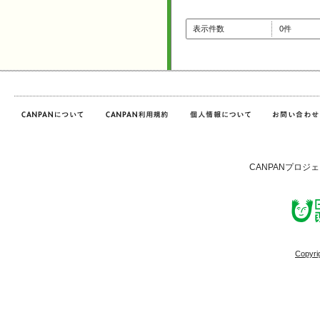
表示件数
0件
CANPANプロジ
Copyri