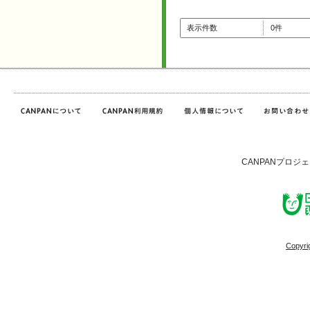
表示件数
0件
CANPANプロジ
Copyri