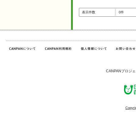
表示件数
0件
CANPANプロジ
Copyri