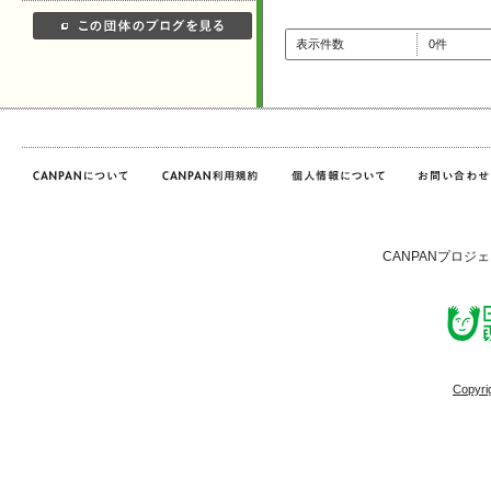
表示件数
0件
CANPANプロジ
Copyri