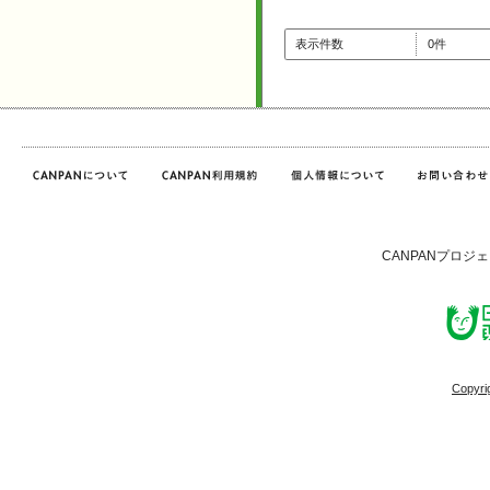
表示件数
0件
CANPANプロジ
Copyri