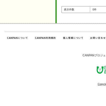
表示件数
0件
CANPANプロジ
Copyri