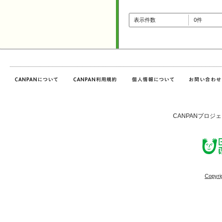
表示件数
0件
CANPANプロジ
Copyri