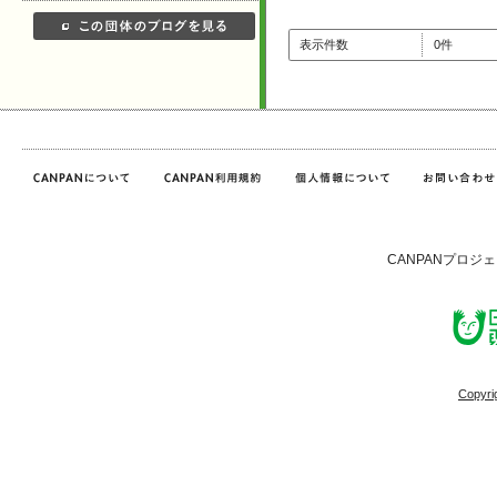
表示件数
0件
CANPANプロジ
Copyri