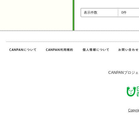
表示件数
0件
CANPANプロジ
Copyri