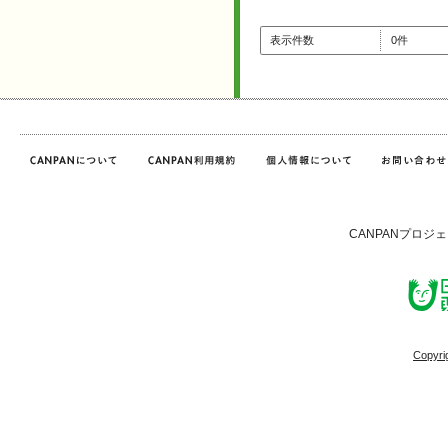
表示件数
0件
CANPANプロジ
Copyri