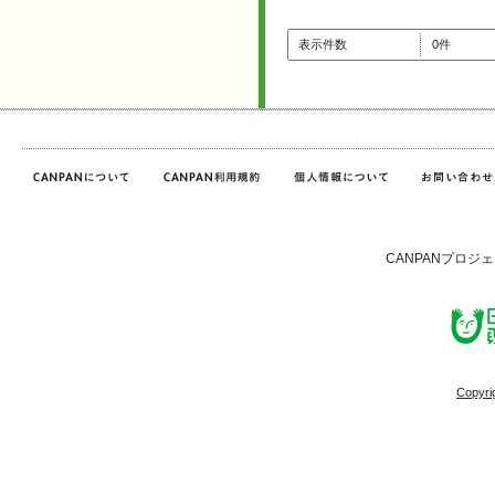
表示件数
0件
CANPANプロジ
Copyri