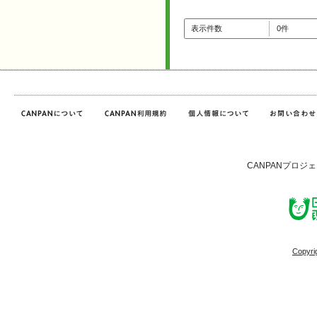
表示件数
0件
CANPANプロジ
Copyri