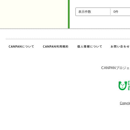
表示件数
0件
CANPANプロジ
Copyri