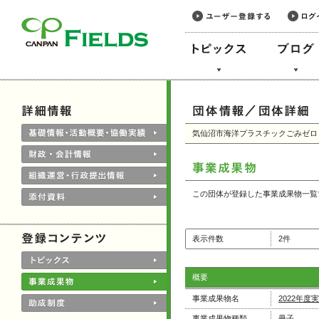
このページの本文へ
気仙沼市海洋プラスチックごみゼロ
この団体が登録した事業成果物一覧
表示件数
2件
概要
事業成果物名
2022年度
事業成果物種類
冊子