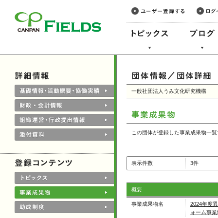
このページの本文へ
一般社団法人うみ文化研究機構
この団体が登録した事業成果物一覧
表示件数
3件
概要
事業成果物名
2024年
ォーム事業