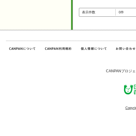
表示件数
0件
CANPANプロジ
Copyri