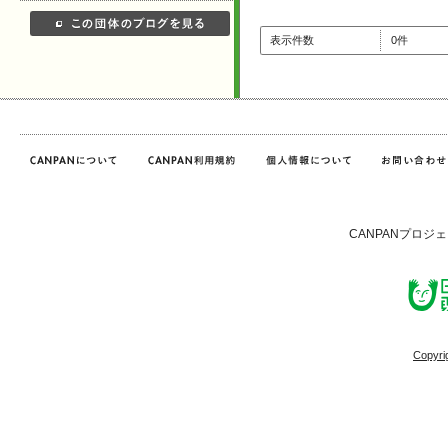
表示件数
0件
CANPANプロジ
Copyri