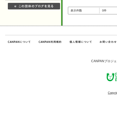
表示件数
0件
CANPANプロジ
Copyri