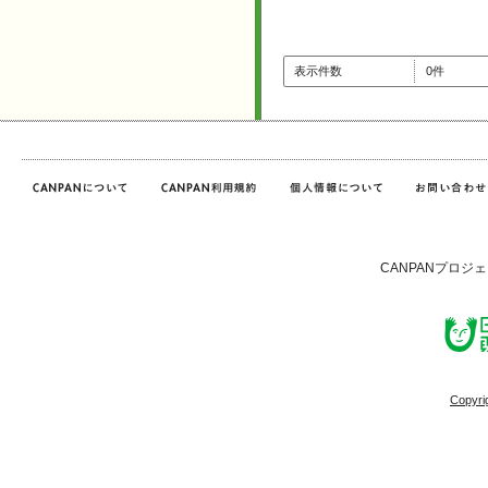
表示件数
0件
CANPANプロジ
Copyri