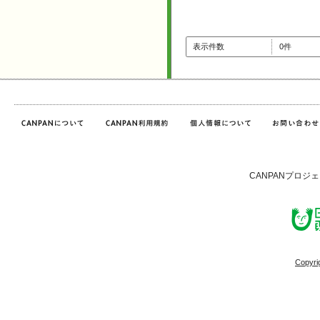
表示件数
0件
CANPANプロジ
Copyri