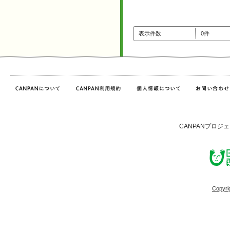
表示件数
0件
CANPANプロジ
Copyri